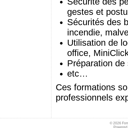
Sécurité des p
gestes et postu
Sécurités des b
incendie, malve
Utilisation de l
office, MiniClic
Préparation de s
etc…
Ces formations so
professionnels ex
© 2026
For
Powered